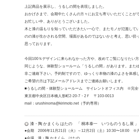
上記商品を展示し、うるしの間を表現しました。
おかげさまで、会期中たくさんの方々にお立ち寄りいただくことが
お忙しい中、ありがとうございました。
木と漆の温もりを知っていただきたい一心で、またモノが氾濫して
のの漆が生かされる空間、場面があるのではないかと考え、思い切
思っております。
今回100％デザインに来られなかった方や、改めてご覧になりたい
同じような、体験型ショールーム「うるしの間」があります。また
非ご連絡下さい。予約制ですので、ゆっくり本物の漆のよさを体感
ご希望の方は下記メールアドレスまでご連絡お願いします。
■うるしの間・体験型ショールーム サイレントオフィス内 ※完全
東京都中央区日本橋人形町2-20-7・2Ｆ 〒103-0013
mail：urushinoma@kirimoto.net（予約専用）
漆・陶 かまくら はたの 「 桐本泰一 いつものうるし展 」
●会期 2006年11月21日（火）～12月2日（土）10:30〜18:00 
●会場
漆・陶 かまくら はたの