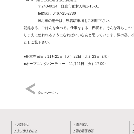
〒248-0024 鎌倉市稲村ガ崎1-15-31
tel&fax：0467-25-2730
※お車の場合は、県営駐車場をご利用下さい。
朝起きる。ごはんを食べる。仕事をする。夜寝る。そんな暮らしの
りまえに使われるようになればいいなあと思っています。漆の器、
どもご覧下さい。
■桐本在廊日：11月21日（火）22日（水）23日（木）
■オープニングパーティー：11月21日（火）17:00～
次
のページへ
・お知らせ
・漆の家具
・キリモトのこと
・漆の建築内装