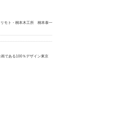
キリモト・桐本木工所 桐本泰一
の企画である100％デザイン東京