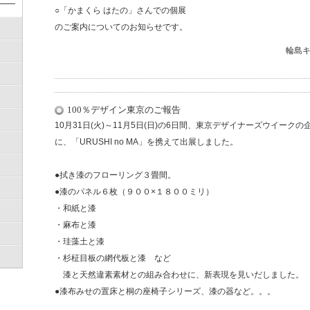
○「かまくら はたの」さんでの個展
のご案内についてのお知らせです。
輪島
100％デザイン東京のご報告
10月31日(火)～11月5日(日)の6日間、東京デザイナーズウイーク
に、「URUSHI no MA」を携えて出展しました。
●拭き漆のフローリング３畳間。
●漆のパネル６枚（９００×１８００ミリ）
・和紙と漆
・麻布と漆
・珪藻土と漆
・杉柾目板の網代板と漆 など
漆と天然違素素材との組み合わせに、新表現を見いだしました。
●漆布みせの置床と桐の座椅子シリーズ、漆の器など。。。