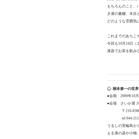
もちろんのこと、
き漆の書棚、木目
どのような雰囲気
これまでのあちこ
今回も10月24日
漆器でお茶を飲み
桐本泰一の世
●会期 2009年10
●会場 さいか屋 
〒210-8586
tel 044-211-
うるしの里輪島か
える漆の器や小物