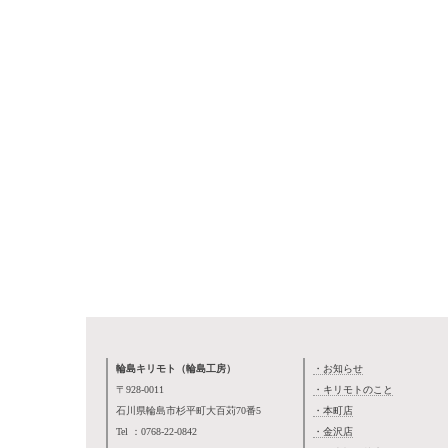
輪島キリモト（輪島工房）
・お知らせ
〒928-0011
・キリモトのこと
石川県輪島市杉平町大百苅70番5
・本町店
Tel ：0768-22-0842
・金沢店