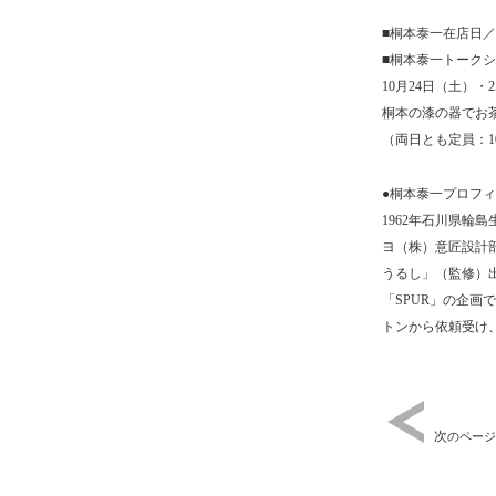
■桐本泰一在店日／1
■桐本泰一トーク
10月24日（土）・
桐本の漆の器でお
（両日とも定員：
●桐本泰一プロフ
1962年石川県輪
ヨ（株）意匠設計部
うるし」（監修）出
「SPUR」の企
トンから依頼受け
次
のページ