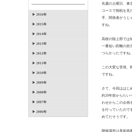
先週の土曜日、東
コースで熱戦を見
▶ 2016年
手、関係者がうじ
▶ 2015年
すね。
▶ 2014年
高校の陸上部では
▶ 2013年
一番短い距離の担
つらかったですね
▶ 2012年
▶ 2011年
この大変な苦境、
▶ 2010年
ですね。
▶ 2009年
さて、今回ははじ
▶ 2008年
約20年前からた
▶ 2007年
わせからこの企画
を行っていたので
▶ 2006年
めてだそうです。
開催場所は美術画